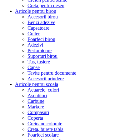
Creta pentru desen
Articole pentru birou
Accesorii birou
Benzi adezive
Capsatoare
Cutter
Foarfeci birou
Adezivi
Perforatoare
Suporturi birou
Tus, tusiere
Capse
Tavite pentru documente
Accesorii prindere
Articole pentru scoala
Acuarele, culori
Ascutitori
Carbune
Markere
Compasuri
Coperta
Creioane colorate
Creta, burete tabla
Foarfeci scolare