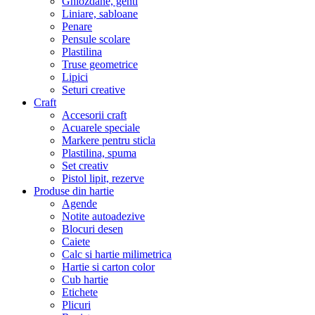
Ghiozdane, genti
Liniare, sabloane
Penare
Pensule scolare
Plastilina
Truse geometrice
Lipici
Seturi creative
Craft
Accesorii craft
Acuarele speciale
Markere pentru sticla
Plastilina, spuma
Set creativ
Pistol lipit, rezerve
Produse din hartie
Agende
Notite autoadezive
Blocuri desen
Caiete
Calc si hartie milimetrica
Hartie si carton color
Cub hartie
Etichete
Plicuri