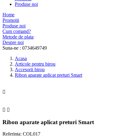
Produse noi
Home
Promotii
Produse noi
Cum comand?
Metode de plata
Despre noi
Suna-ne :
0734649749
Acasa
Articole pentru birou
Accesorii birou
Ribon aparate aplicat preturi Smart



Ribon aparate aplicat preturi Smart
Referinta: COL017