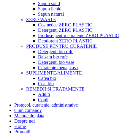
Sapun solid
Sapun lichid
Sapun natural
ZERO WASTE
Cosmetice ZERO PLASTIC
Detergenti ZERO PLASTIC
Produse pentru curatenie ZERO PLASTIC
Deodorant ZERO PLASTIC
PRODUSE PENTRU CURATENIE
Detergenti bio rufe
Balsam bio rufe
Detergenti bio vase
Curatenie menaj casa
SUPLIMENTE/ALIMENTE
Cafea bio
Ceai bio
REMEDII SI TRATAMENTE
Adulti
Copii
Protocol, curatenie, administrative
Cum comand?
Metode de plata
Despre noi
Home
Promotii