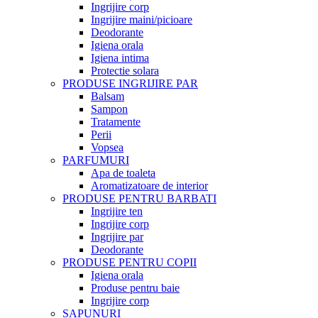
Ingrijire corp
Ingrijire maini/picioare
Deodorante
Igiena orala
Igiena intima
Protectie solara
PRODUSE INGRIJIRE PAR
Balsam
Sampon
Tratamente
Perii
Vopsea
PARFUMURI
Apa de toaleta
Aromatizatoare de interior
PRODUSE PENTRU BARBATI
Ingrijire ten
Ingrijire corp
Ingrijire par
Deodorante
PRODUSE PENTRU COPII
Igiena orala
Produse pentru baie
Ingrijire corp
SAPUNURI