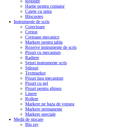
Registre
Hartie pentru copiator
Caiete cu spira
Blocnotes
Instrumente de scris
Corectoare
Creion
Creioane mecanice
Markere pentru tabla
Rezerve instrumente de scris
Pixuri cu mecanism
Radiere
Seturi instrumente scris
Stilouri
Textmarker
Pixuri fara mecanism
Pixuri cu gel
Pixuri pentru ghiseu
Linere
Rollere
Markere pe baza de vopsea
Markere permanente
Markere speciale
Medii de stocare
Blu ray