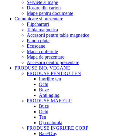
Serviete si mape
Dosare din carton
Mape pentru documente
Comunicare si prezentare
Flipcharturi
Tabla magnetica
Accesorii pentru table magnetice
Panou pluta
Ecusoane
Mapa conferinte
Mapa de prezentare
Accesorii pentru prezentare
PRODUSE BIO, VEGANE
PRODUSE PENTRU TEN
Ingrijire ten
Ochi
Buze
Anti-aging
PRODUSE MAKEUP
Buze
Ochi
Ten
Oja naturala
PRODUSE INGRIJIRE CORP
Baie/Duș