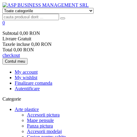
0
Subtotal
0,00 RON
Livrare
Gratuit
Taxele incluse
0,00 RON
Total
0,00 RON
checkout
Contul meu
My account
My wishlist
Finalizare comanda
Autentificare
Categorie
Arte plastice
Accesorii pictura
Mape pensule
Panza pictura
Accesorii modelaj
Creion pentru schite