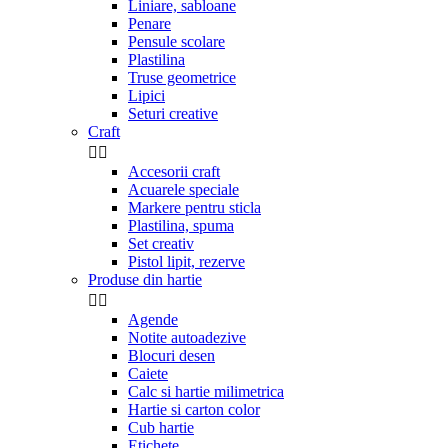
Liniare, sabloane
Penare
Pensule scolare
Plastilina
Truse geometrice
Lipici
Seturi creative
Craft


Accesorii craft
Acuarele speciale
Markere pentru sticla
Plastilina, spuma
Set creativ
Pistol lipit, rezerve
Produse din hartie


Agende
Notite autoadezive
Blocuri desen
Caiete
Calc si hartie milimetrica
Hartie si carton color
Cub hartie
Etichete