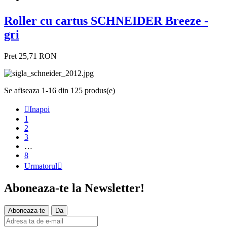
Roller cu cartus SCHNEIDER Breeze -
gri
Pret
25,71 RON
Se afiseaza 1-16 din 125 produs(e)

Inapoi
1
2
3
…
8
Urmatorul

Aboneaza-te la
Newsletter!