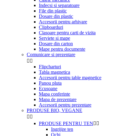
Indecsi si separatoare
File din plastic
Dosare din plastic
Accesorii pentru arhivare
Clipboarduri
Clasoare pentru carti de vizita
Serviete si mape
Dosare din carton
Mape pentru documente
Comunicare si prezentare


Flipcharturi
Tabla magnetica
Accesorii pentru table magnetice
Panou pluta
Ecusoane
Mapa conferinte
Mapa de prezentare
Accesorii pentru prezentare
PRODUSE BIO, VEGANE


PRODUSE PENTRU TEN


Ingrijire ten
Ochi