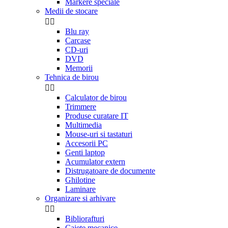
Markere speciale
Medii de stocare


Blu ray
Carcase
CD-uri
DVD
Memorii
Tehnica de birou


Calculator de birou
Trimmere
Produse curatare IT
Multimedia
Mouse-uri si tastaturi
Accesorii PC
Genti laptop
Acumulator extern
Distrugatoare de documente
Ghilotine
Laminare
Organizare si arhivare


Bibliorafturi
Caiete mecanice