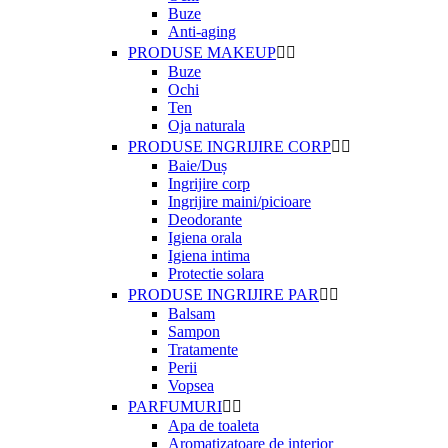
Buze
Anti-aging
PRODUSE MAKEUP


Buze
Ochi
Ten
Oja naturala
PRODUSE INGRIJIRE CORP


Baie/Duș
Ingrijire corp
Ingrijire maini/picioare
Deodorante
Igiena orala
Igiena intima
Protectie solara
PRODUSE INGRIJIRE PAR


Balsam
Sampon
Tratamente
Perii
Vopsea
PARFUMURI


Apa de toaleta
Aromatizatoare de interior