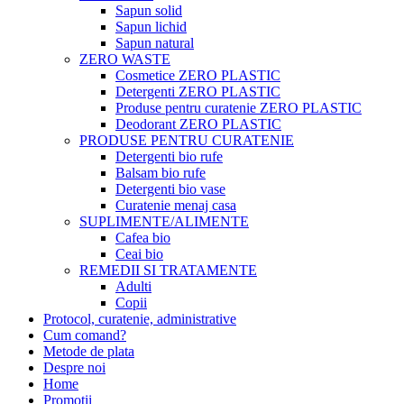
Sapun solid
Sapun lichid
Sapun natural
ZERO WASTE
Cosmetice ZERO PLASTIC
Detergenti ZERO PLASTIC
Produse pentru curatenie ZERO PLASTIC
Deodorant ZERO PLASTIC
PRODUSE PENTRU CURATENIE
Detergenti bio rufe
Balsam bio rufe
Detergenti bio vase
Curatenie menaj casa
SUPLIMENTE/ALIMENTE
Cafea bio
Ceai bio
REMEDII SI TRATAMENTE
Adulti
Copii
Protocol, curatenie, administrative
Cum comand?
Metode de plata
Despre noi
Home
Promotii