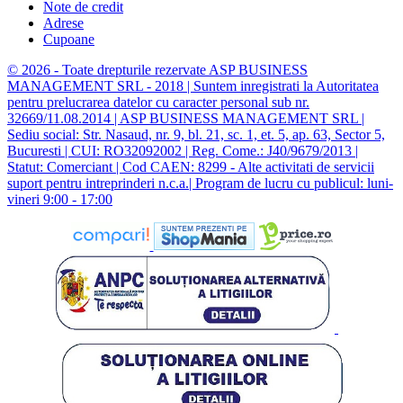
Note de credit
Adrese
Cupoane
© 2026 - Toate drepturile rezervate ASP BUSINESS
MANAGEMENT SRL - 2018 | Suntem inregistrati la Autoritatea
pentru prelucrarea datelor cu caracter personal sub nr.
32669/11.08.2014 | ASP BUSINESS MANAGEMENT SRL |
Sediu social: Str. Nasaud, nr. 9, bl. 21, sc. 1, et. 5, ap. 63, Sector 5,
Bucuresti | CUI: RO32092002 | Reg. Come.: J40/9679/2013 |
Statut: Comerciant | Cod CAEN: 8299 - Alte activitati de servicii
suport pentru intreprinderi n.c.a.| Program de lucru cu publicul: luni-
vineri 9:00 - 17:00