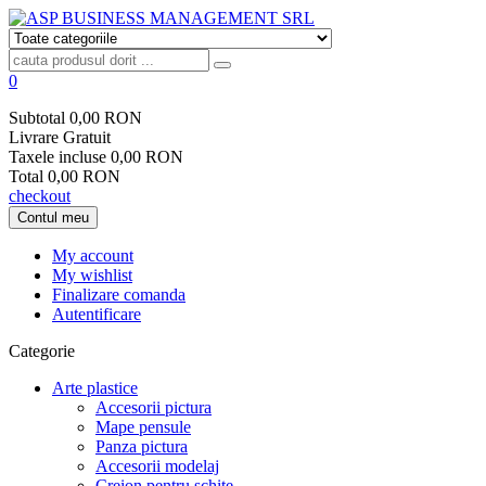
0
Subtotal
0,00 RON
Livrare
Gratuit
Taxele incluse
0,00 RON
Total
0,00 RON
checkout
Contul meu
My account
My wishlist
Finalizare comanda
Autentificare
Categorie
Arte plastice
Accesorii pictura
Mape pensule
Panza pictura
Accesorii modelaj
Creion pentru schite