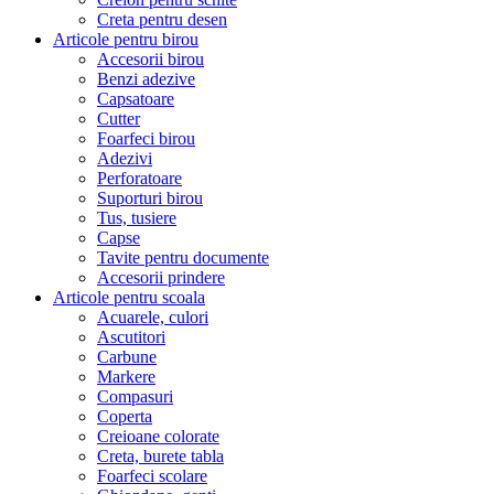
Creta pentru desen
Articole pentru birou
Accesorii birou
Benzi adezive
Capsatoare
Cutter
Foarfeci birou
Adezivi
Perforatoare
Suporturi birou
Tus, tusiere
Capse
Tavite pentru documente
Accesorii prindere
Articole pentru scoala
Acuarele, culori
Ascutitori
Carbune
Markere
Compasuri
Coperta
Creioane colorate
Creta, burete tabla
Foarfeci scolare