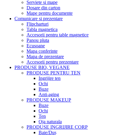
Serviete si mape
Dosare din carton
Mape pentru documente
Comunicare si prezentare
Flipcharturi
Tabla magnetica
Accesorii pentru table magnetice
Panou pluta
Ecusoane
Mapa conferinte
Mapa de prezentare
Accesorii pentru prezentare
PRODUSE BIO, VEGANE
PRODUSE PENTRU TEN
Ingrijire ten
Ochi
Buze
Anti-aging
PRODUSE MAKEUP
Buze
Ochi
Ten
Oja naturala
PRODUSE INGRIJIRE CORP
Baie/Duș