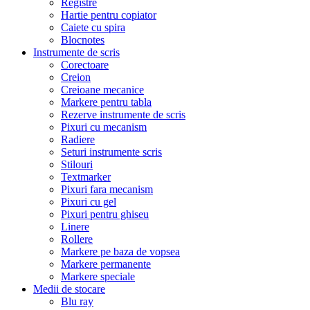
Registre
Hartie pentru copiator
Caiete cu spira
Blocnotes
Instrumente de scris
Corectoare
Creion
Creioane mecanice
Markere pentru tabla
Rezerve instrumente de scris
Pixuri cu mecanism
Radiere
Seturi instrumente scris
Stilouri
Textmarker
Pixuri fara mecanism
Pixuri cu gel
Pixuri pentru ghiseu
Linere
Rollere
Markere pe baza de vopsea
Markere permanente
Markere speciale
Medii de stocare
Blu ray