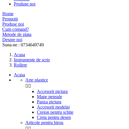
Produse noi
Home
Promotii
Produse noi
Cum comand?
Metode de plata
Despre noi
Suna-ne :
0734649749
Acasa
Instrumente de scris
Rollere
Acasa
Arte plastice


Accesorii pictura
Mape pensule
Panza pictura
Accesorii modelaj
Creion pentru schite
Creta pentru desen
Articole pentru birou

