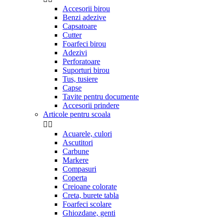
Accesorii birou
Benzi adezive
Capsatoare
Cutter
Foarfeci birou
Adezivi
Perforatoare
Suporturi birou
Tus, tusiere
Capse
Tavite pentru documente
Accesorii prindere
Articole pentru scoala


Acuarele, culori
Ascutitori
Carbune
Markere
Compasuri
Coperta
Creioane colorate
Creta, burete tabla
Foarfeci scolare
Ghiozdane, genti