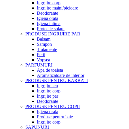
Ingrijire corp
Ingrijire maini/picioare
Deodorante
Igiena orala
Igiena intima
Protectie solara
PRODUSE INGRIJIRE PAR
Balsam
Sampon
Tratamente
Perii
Vopsea
PARFUMURI
Apa de toaleta
Aromatizatoare de interior
PRODUSE PENTRU BARBATI
Ingrijire ten
Ingrijire corp
Ingrijire par
Deodorante
PRODUSE PENTRU COPII
Igiena orala
Produse pentru baie
Ingrijire corp
SAPUNURI