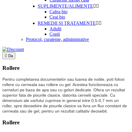
SUPLIMENTE/ALIMENTE


Cafea bio
Ceai bio
REMEDII SI TRATAMENTE


Adulti
Copii
Protocol, curatenie, administrative

Da
Rollere
Pentru completarea documentelor sau luarea de notite, poti folosi
rollere cu cerneala sau rollere cu gel. Acestea functioneaza cu
cerneluri pe baza de apa sau cu geluri dedicate. Ofera un rezultat
superior fata de pixurile clasice, datorita cernelii speciale. Cu
dimensiuni ale varfului cuprinse in general intre 0,5-0,7 mm un
roller, spre deosebire de pixurile clasice va livra un flux constant de
cerneala sau de gel, pentru un rezultat calitativ deosebit.
Rollere