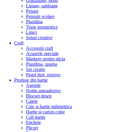
Ghiozdane, genti
Liniare, sabloane
Penare
Pensule scolare
Plastilina
Truse geometrice
Lipici
Seturi creative
Craft
Accesorii craft
Acuarele speciale
Markere pentru sticla
Plastilina, spuma
Set creativ
Pistol lipit, rezerve
Produse din hartie
Agende
Notite autoadezive
Blocuri desen
Caiete
Calc si hartie milimetrica
Hartie si carton color
Cub hartie
Etichete
Plicuri