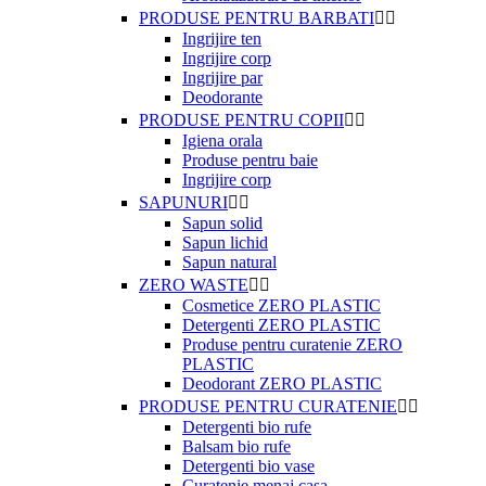
PRODUSE PENTRU BARBATI


Ingrijire ten
Ingrijire corp
Ingrijire par
Deodorante
PRODUSE PENTRU COPII


Igiena orala
Produse pentru baie
Ingrijire corp
SAPUNURI


Sapun solid
Sapun lichid
Sapun natural
ZERO WASTE


Cosmetice ZERO PLASTIC
Detergenti ZERO PLASTIC
Produse pentru curatenie ZERO
PLASTIC
Deodorant ZERO PLASTIC
PRODUSE PENTRU CURATENIE


Detergenti bio rufe
Balsam bio rufe
Detergenti bio vase
Curatenie menaj casa