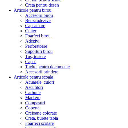
Creta pentru desen
Articole pentru birou
Accesorii birou
Benzi adezive
Capsatoare
Cutter
Foarfeci birou
Adezivi
Perforatoare
Suporturi birou
Tus, tusiere
Capse
Tavite pentru documente
Accesorii prindere
Articole pentru scoala
Acuarele, culori
Ascutitori
Carbune
Markere
Compasuri
Coperta
Creioane colorate
Creta, burete tabla
Foarfeci scolare