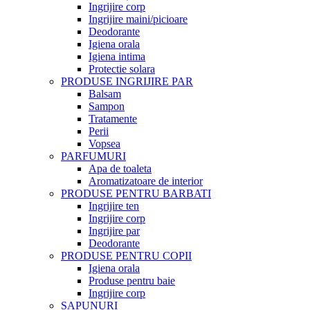
Ingrijire corp
Ingrijire maini/picioare
Deodorante
Igiena orala
Igiena intima
Protectie solara
PRODUSE INGRIJIRE PAR
Balsam
Sampon
Tratamente
Perii
Vopsea
PARFUMURI
Apa de toaleta
Aromatizatoare de interior
PRODUSE PENTRU BARBATI
Ingrijire ten
Ingrijire corp
Ingrijire par
Deodorante
PRODUSE PENTRU COPII
Igiena orala
Produse pentru baie
Ingrijire corp
SAPUNURI