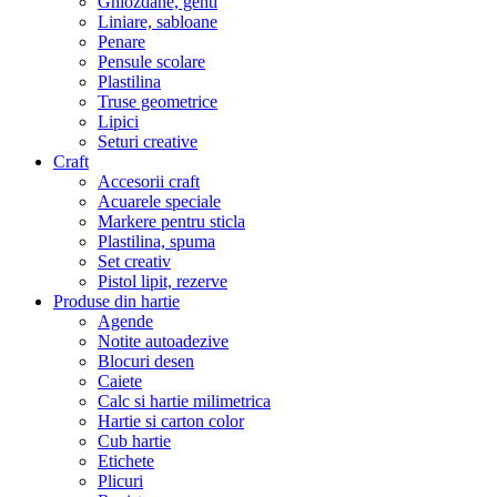
Ghiozdane, genti
Liniare, sabloane
Penare
Pensule scolare
Plastilina
Truse geometrice
Lipici
Seturi creative
Craft
Accesorii craft
Acuarele speciale
Markere pentru sticla
Plastilina, spuma
Set creativ
Pistol lipit, rezerve
Produse din hartie
Agende
Notite autoadezive
Blocuri desen
Caiete
Calc si hartie milimetrica
Hartie si carton color
Cub hartie
Etichete
Plicuri