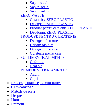
Sapun solid
Sapun lichid
Sapun natural
ZERO WASTE
Cosmetice ZERO PLASTIC
Detergenti ZERO PLASTIC
Produse pentru curatenie ZERO PLASTIC
Deodorant ZERO PLASTIC
PRODUSE PENTRU CURATENIE
Detergenti bio rufe
Balsam bio rufe
Detergenti bio vase
Curatenie menaj casa
SUPLIMENTE/ALIMENTE
Cafea bio
Ceai bio
REMEDII SI TRATAMENTE
Adulti
Copii
Protocol, curatenie, administrative
Cum comand?
Metode de plata
Despre noi
Home
Promotii