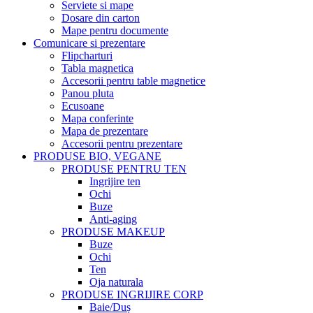
Serviete si mape
Dosare din carton
Mape pentru documente
Comunicare si prezentare
Flipcharturi
Tabla magnetica
Accesorii pentru table magnetice
Panou pluta
Ecusoane
Mapa conferinte
Mapa de prezentare
Accesorii pentru prezentare
PRODUSE BIO, VEGANE
PRODUSE PENTRU TEN
Ingrijire ten
Ochi
Buze
Anti-aging
PRODUSE MAKEUP
Buze
Ochi
Ten
Oja naturala
PRODUSE INGRIJIRE CORP
Baie/Duș