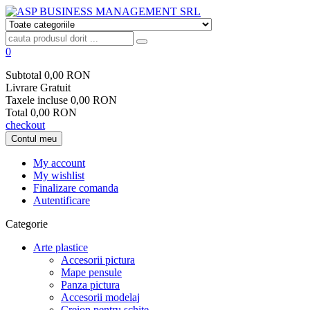
0
Subtotal
0,00 RON
Livrare
Gratuit
Taxele incluse
0,00 RON
Total
0,00 RON
checkout
Contul meu
My account
My wishlist
Finalizare comanda
Autentificare
Categorie
Arte plastice
Accesorii pictura
Mape pensule
Panza pictura
Accesorii modelaj
Creion pentru schite