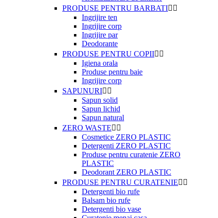
PRODUSE PENTRU BARBATI


Ingrijire ten
Ingrijire corp
Ingrijire par
Deodorante
PRODUSE PENTRU COPII


Igiena orala
Produse pentru baie
Ingrijire corp
SAPUNURI


Sapun solid
Sapun lichid
Sapun natural
ZERO WASTE


Cosmetice ZERO PLASTIC
Detergenti ZERO PLASTIC
Produse pentru curatenie ZERO
PLASTIC
Deodorant ZERO PLASTIC
PRODUSE PENTRU CURATENIE


Detergenti bio rufe
Balsam bio rufe
Detergenti bio vase
Curatenie menaj casa