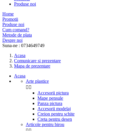
Produse noi
Home
Promotii
Produse noi
Cum comand?
Metode de plata
Despre noi
Suna-ne :
0734649749
Acasa
Comunicare si prezentare
Mapa de prezentare
Acasa
Arte plastice


Accesorii pictura
Mape pensule
Panza pictura
Accesorii modelaj
Creion pentru schite
Creta pentru desen
Articole pentru birou

