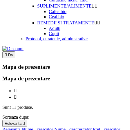
SUPLIMENTE/ALIMENTE


Cafea bio
Ceai bio
REMEDII SI TRATAMENTE


Adulti
Copii
Protocol, curatenie, administrative

Da
Mapa de prezentare
Mapa de prezentare


Sunt 11 produse.
Sorteaza dupa:
Relevanta

Relevanta
Nume - crescator
Nume - descrescator
Pret - crescator