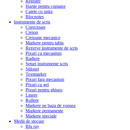
Registre
Hartie pentru copiator
Caiete cu spira
Blocnotes
Instrumente de scris
Corectoare
Creion
Creioane mecanice
Markere pentru tabla
Rezerve instrumente de scris
Pixuri cu mecanism
Radiere
Seturi instrumente scris
Stilouri
Textmarker
Pixuri fara mecanism
Pixuri cu gel
Pixuri pentru ghiseu
Linere
Rollere
Markere pe baza de vopsea
Markere permanente
Markere speciale
Medii de stocare
Blu ray