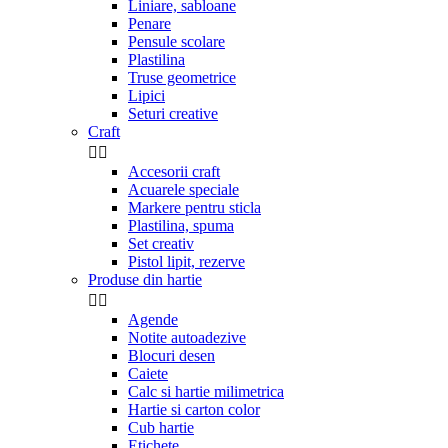
Liniare, sabloane
Penare
Pensule scolare
Plastilina
Truse geometrice
Lipici
Seturi creative
Craft


Accesorii craft
Acuarele speciale
Markere pentru sticla
Plastilina, spuma
Set creativ
Pistol lipit, rezerve
Produse din hartie


Agende
Notite autoadezive
Blocuri desen
Caiete
Calc si hartie milimetrica
Hartie si carton color
Cub hartie
Etichete