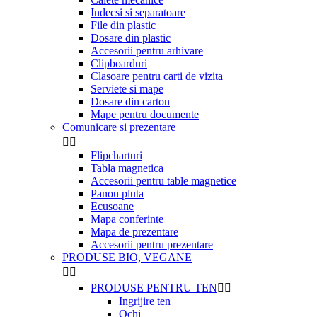
Indecsi si separatoare
File din plastic
Dosare din plastic
Accesorii pentru arhivare
Clipboarduri
Clasoare pentru carti de vizita
Serviete si mape
Dosare din carton
Mape pentru documente
Comunicare si prezentare


Flipcharturi
Tabla magnetica
Accesorii pentru table magnetice
Panou pluta
Ecusoane
Mapa conferinte
Mapa de prezentare
Accesorii pentru prezentare
PRODUSE BIO, VEGANE


PRODUSE PENTRU TEN


Ingrijire ten
Ochi