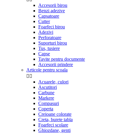
Accesorii birou
Benzi adezive
Capsatoare
Cutter
Foarfeci birou
Adezivi
Perforatoare
Suporturi birou
Tus, tusiere
Capse
Tavite pentru documente
Accesorii prindere
Articole pentru scoala


Acuarele, culori
Ascutitori
Carbune
Markere
Compasuri
Coperta
Creioane colorate
Creta, burete tabla
Foarfeci scolare
Ghiozdane, genti