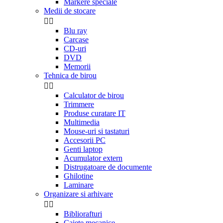
Markere speciale
Medii de stocare


Blu ray
Carcase
CD-uri
DVD
Memorii
Tehnica de birou


Calculator de birou
Trimmere
Produse curatare IT
Multimedia
Mouse-uri si tastaturi
Accesorii PC
Genti laptop
Acumulator extern
Distrugatoare de documente
Ghilotine
Laminare
Organizare si arhivare


Bibliorafturi
Caiete mecanice