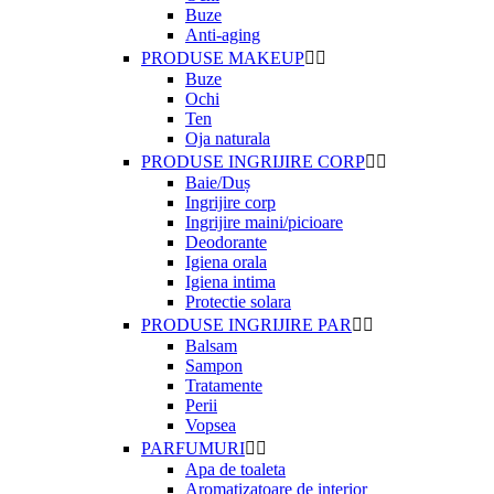
Buze
Anti-aging
PRODUSE MAKEUP


Buze
Ochi
Ten
Oja naturala
PRODUSE INGRIJIRE CORP


Baie/Duș
Ingrijire corp
Ingrijire maini/picioare
Deodorante
Igiena orala
Igiena intima
Protectie solara
PRODUSE INGRIJIRE PAR


Balsam
Sampon
Tratamente
Perii
Vopsea
PARFUMURI


Apa de toaleta
Aromatizatoare de interior