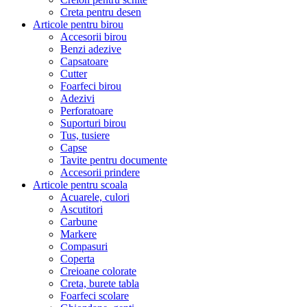
Creta pentru desen
Articole pentru birou
Accesorii birou
Benzi adezive
Capsatoare
Cutter
Foarfeci birou
Adezivi
Perforatoare
Suporturi birou
Tus, tusiere
Capse
Tavite pentru documente
Accesorii prindere
Articole pentru scoala
Acuarele, culori
Ascutitori
Carbune
Markere
Compasuri
Coperta
Creioane colorate
Creta, burete tabla
Foarfeci scolare