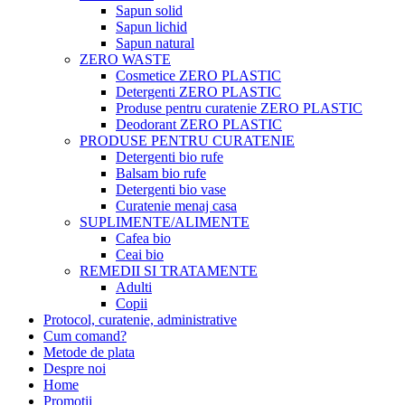
Sapun solid
Sapun lichid
Sapun natural
ZERO WASTE
Cosmetice ZERO PLASTIC
Detergenti ZERO PLASTIC
Produse pentru curatenie ZERO PLASTIC
Deodorant ZERO PLASTIC
PRODUSE PENTRU CURATENIE
Detergenti bio rufe
Balsam bio rufe
Detergenti bio vase
Curatenie menaj casa
SUPLIMENTE/ALIMENTE
Cafea bio
Ceai bio
REMEDII SI TRATAMENTE
Adulti
Copii
Protocol, curatenie, administrative
Cum comand?
Metode de plata
Despre noi
Home
Promotii