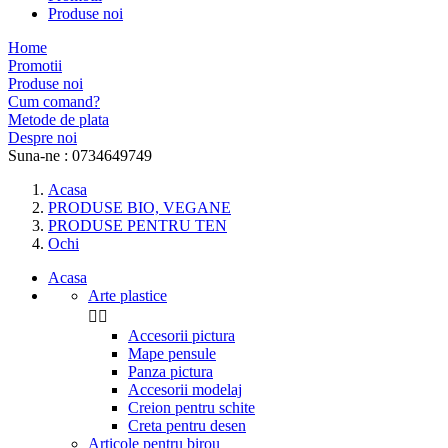
Produse noi
Home
Promotii
Produse noi
Cum comand?
Metode de plata
Despre noi
Suna-ne :
0734649749
Acasa
PRODUSE BIO, VEGANE
PRODUSE PENTRU TEN
Ochi
Acasa
Arte plastice


Accesorii pictura
Mape pensule
Panza pictura
Accesorii modelaj
Creion pentru schite
Creta pentru desen
Articole pentru birou