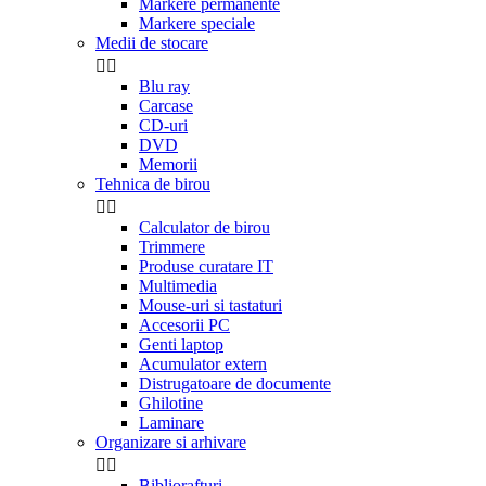
Markere permanente
Markere speciale
Medii de stocare


Blu ray
Carcase
CD-uri
DVD
Memorii
Tehnica de birou


Calculator de birou
Trimmere
Produse curatare IT
Multimedia
Mouse-uri si tastaturi
Accesorii PC
Genti laptop
Acumulator extern
Distrugatoare de documente
Ghilotine
Laminare
Organizare si arhivare


Bibliorafturi