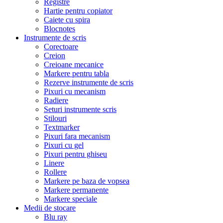
Registre
Hartie pentru copiator
Caiete cu spira
Blocnotes
Instrumente de scris
Corectoare
Creion
Creioane mecanice
Markere pentru tabla
Rezerve instrumente de scris
Pixuri cu mecanism
Radiere
Seturi instrumente scris
Stilouri
Textmarker
Pixuri fara mecanism
Pixuri cu gel
Pixuri pentru ghiseu
Linere
Rollere
Markere pe baza de vopsea
Markere permanente
Markere speciale
Medii de stocare
Blu ray