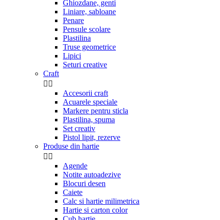
Ghiozdane, genti
Liniare, sabloane
Penare
Pensule scolare
Plastilina
Truse geometrice
Lipici
Seturi creative
Craft


Accesorii craft
Acuarele speciale
Markere pentru sticla
Plastilina, spuma
Set creativ
Pistol lipit, rezerve
Produse din hartie


Agende
Notite autoadezive
Blocuri desen
Caiete
Calc si hartie milimetrica
Hartie si carton color
Cub hartie