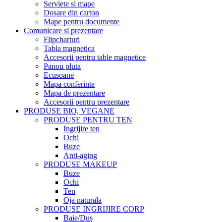
Serviete si mape
Dosare din carton
Mape pentru documente
Comunicare si prezentare
Flipcharturi
Tabla magnetica
Accesorii pentru table magnetice
Panou pluta
Ecusoane
Mapa conferinte
Mapa de prezentare
Accesorii pentru prezentare
PRODUSE BIO, VEGANE
PRODUSE PENTRU TEN
Ingrijire ten
Ochi
Buze
Anti-aging
PRODUSE MAKEUP
Buze
Ochi
Ten
Oja naturala
PRODUSE INGRIJIRE CORP
Baie/Duș