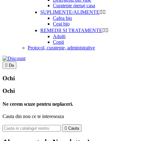
Curatenie menaj casa
SUPLIMENTE/ALIMENTE


Cafea bio
Ceai bio
REMEDII SI TRATAMENTE


Adulti
Copii
Protocol, curatenie, administrative

Da
Ochi
Ochi
Ne cerem scuze pentru neplaceri.
Cauta din nou ce te intereseaza

Cauta