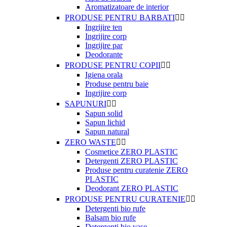
Aromatizatoare de interior
PRODUSE PENTRU BARBATI


Ingrijire ten
Ingrijire corp
Ingrijire par
Deodorante
PRODUSE PENTRU COPII


Igiena orala
Produse pentru baie
Ingrijire corp
SAPUNURI


Sapun solid
Sapun lichid
Sapun natural
ZERO WASTE


Cosmetice ZERO PLASTIC
Detergenti ZERO PLASTIC
Produse pentru curatenie ZERO
PLASTIC
Deodorant ZERO PLASTIC
PRODUSE PENTRU CURATENIE


Detergenti bio rufe
Balsam bio rufe
Detergenti bio vase