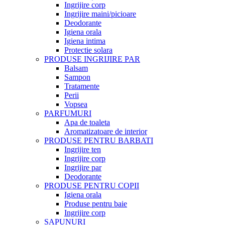
Ingrijire corp
Ingrijire maini/picioare
Deodorante
Igiena orala
Igiena intima
Protectie solara
PRODUSE INGRIJIRE PAR
Balsam
Sampon
Tratamente
Perii
Vopsea
PARFUMURI
Apa de toaleta
Aromatizatoare de interior
PRODUSE PENTRU BARBATI
Ingrijire ten
Ingrijire corp
Ingrijire par
Deodorante
PRODUSE PENTRU COPII
Igiena orala
Produse pentru baie
Ingrijire corp
SAPUNURI