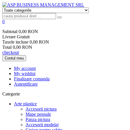
0
Subtotal
0,00 RON
Livrare
Gratuit
Taxele incluse
0,00 RON
Total
0,00 RON
checkout
Contul meu
My account
My wishlist
Finalizare comanda
Autentificare
Categorie
Arte plastice
Accesorii pictura
Mape pensule
Panza pictura
Accesorii modelaj
Creion pentru schite