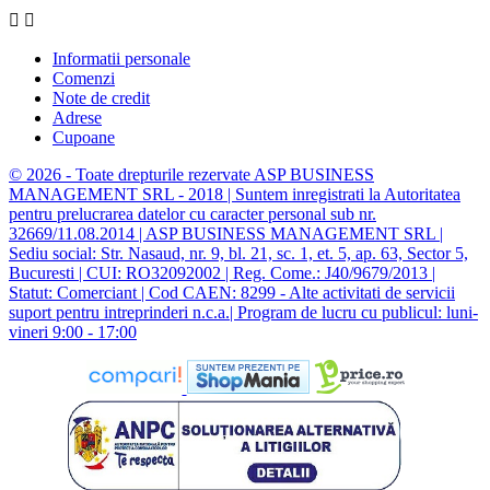


Informatii personale
Comenzi
Note de credit
Adrese
Cupoane
© 2026 - Toate drepturile rezervate ASP BUSINESS
MANAGEMENT SRL - 2018 | Suntem inregistrati la Autoritatea
pentru prelucrarea datelor cu caracter personal sub nr.
32669/11.08.2014 | ASP BUSINESS MANAGEMENT SRL |
Sediu social: Str. Nasaud, nr. 9, bl. 21, sc. 1, et. 5, ap. 63, Sector 5,
Bucuresti | CUI: RO32092002 | Reg. Come.: J40/9679/2013 |
Statut: Comerciant | Cod CAEN: 8299 - Alte activitati de servicii
suport pentru intreprinderi n.c.a.| Program de lucru cu publicul: luni-
vineri 9:00 - 17:00