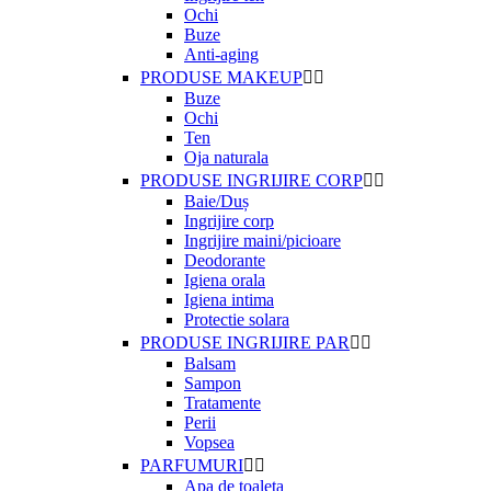
Ochi
Buze
Anti-aging
PRODUSE MAKEUP


Buze
Ochi
Ten
Oja naturala
PRODUSE INGRIJIRE CORP


Baie/Duș
Ingrijire corp
Ingrijire maini/picioare
Deodorante
Igiena orala
Igiena intima
Protectie solara
PRODUSE INGRIJIRE PAR


Balsam
Sampon
Tratamente
Perii
Vopsea
PARFUMURI


Apa de toaleta