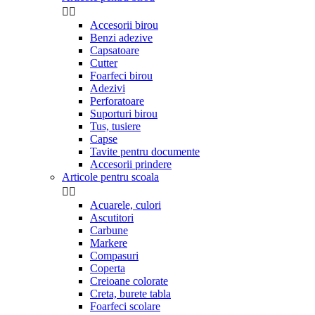


Accesorii birou
Benzi adezive
Capsatoare
Cutter
Foarfeci birou
Adezivi
Perforatoare
Suporturi birou
Tus, tusiere
Capse
Tavite pentru documente
Accesorii prindere
Articole pentru scoala


Acuarele, culori
Ascutitori
Carbune
Markere
Compasuri
Coperta
Creioane colorate
Creta, burete tabla
Foarfeci scolare