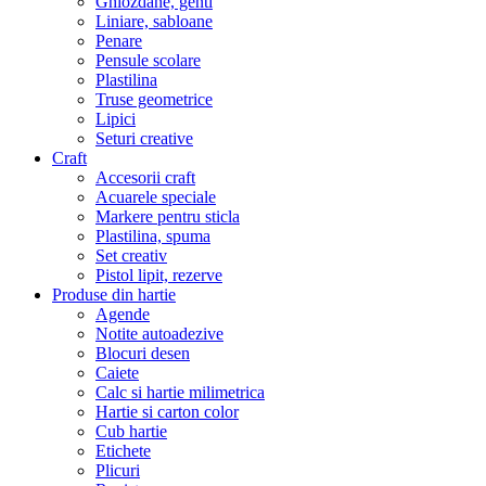
Ghiozdane, genti
Liniare, sabloane
Penare
Pensule scolare
Plastilina
Truse geometrice
Lipici
Seturi creative
Craft
Accesorii craft
Acuarele speciale
Markere pentru sticla
Plastilina, spuma
Set creativ
Pistol lipit, rezerve
Produse din hartie
Agende
Notite autoadezive
Blocuri desen
Caiete
Calc si hartie milimetrica
Hartie si carton color
Cub hartie
Etichete
Plicuri